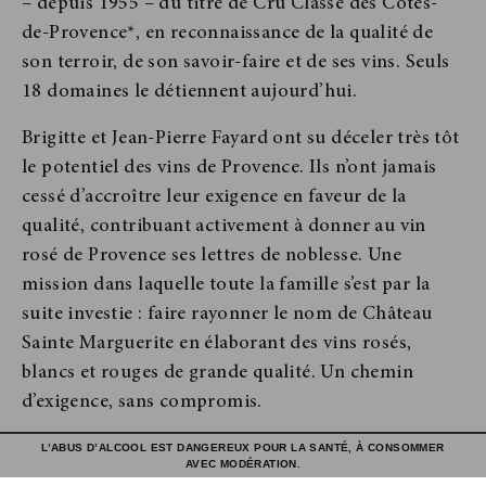
– depuis 1955 – du titre de Cru Classé des Côtes-
de-Provence*, en reconnaissance de la qualité de
son terroir, de son savoir-faire et de ses vins. Seuls
18 domaines le détiennent aujourd’hui.
Brigitte et Jean-Pierre Fayard ont su déceler très tôt
le potentiel des vins de Provence. Ils n’ont jamais
cessé d’accroître leur exigence en faveur de la
qualité, contribuant activement à donner au vin
rosé de Provence ses lettres de noblesse. Une
mission dans laquelle toute la famille s’est par la
suite investie : faire rayonner le nom de Château
Sainte Marguerite
en élaborant des vins rosés,
blancs et rouges de grande qualité. Un chemin
d’exigence, sans compromis.
*
Appellation Côtes-de-Provence contrôlée
L’ABUS D’ALCOOL EST DANGEREUX POUR LA SANTÉ, À CONSOMMER
AVEC MODÉRATION.